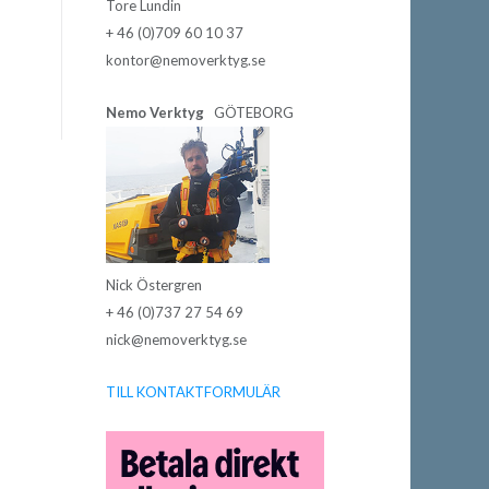
Tore Lundin
+ 46 (0)709 60 10 37
kontor@nemoverktyg.se
Nemo Verktyg
GÖTEBORG
Nick Östergren
+ 46 (0)737 27 54 69
nick@nemoverktyg.se
TILL KONTAKTFORMULÄR