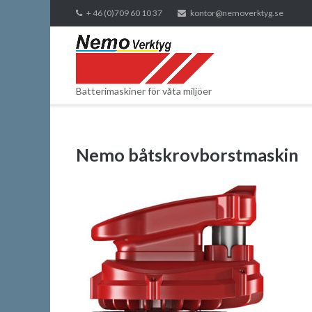
Skip
+ 46 (0)709 60 10 37
kontor@nemoverktyg.se
to
content
Batterimaskiner för våta miljöer
Nemo båtskrovborstmaskin