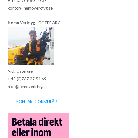
+ 46 (0)709 60 10 37
kontor@nemoverktyg.se
Nemo Verktyg
GÖTEBORG
Nick Östergren
+ 46 (0)737 27 54 69
nick@nemoverktyg.se
TILL KONTAKTFORMULÄR