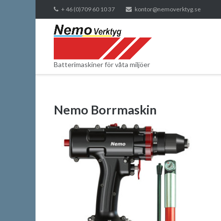
Skip
+ 46 (0)709 60 10 37
kontor@nemoverktyg.se
to
content
Batterimaskiner för våta miljöer
Nemo Borrmaskin