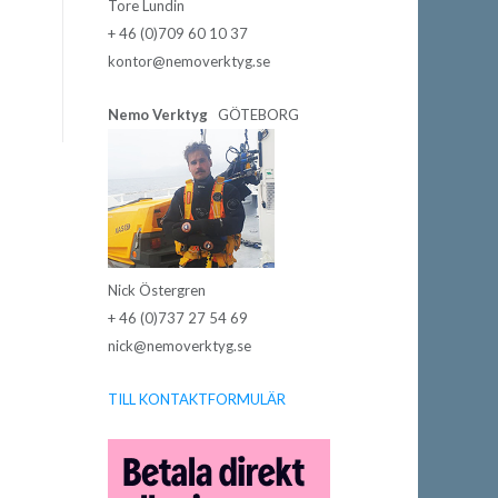
Tore Lundin
+ 46 (0)709 60 10 37
kontor@nemoverktyg.se
Nemo Verktyg
GÖTEBORG
Nick Östergren
+ 46 (0)737 27 54 69
nick@nemoverktyg.se
TILL KONTAKTFORMULÄR