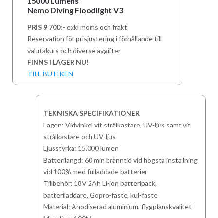
15000 Lumens
Nemo Diving Floodlight V3
PRIS 9 700:-
exkl moms och frakt
Reservation för prisjustering i förhållande till
valutakurs och diverse avgifter
FINNS I LAGER NU!
TILL BUTIKEN
TEKNISKA SPECIFIKATIONER
Lägen: Vidvinkel vit strålkastare, UV-ljus samt vit
strålkastare och UV-ljus
Ljusstyrka: 15.000 lumen
Batterilängd: 60 min bränntid vid högsta inställning
vid 100% med fulladdade batterier
Tillbehör: 18V 2Ah Li-ion batteripack,
batteriladdare, Gopro-fäste, kul-fäste
Material: Anodiserad aluminium, flygplanskvalitet