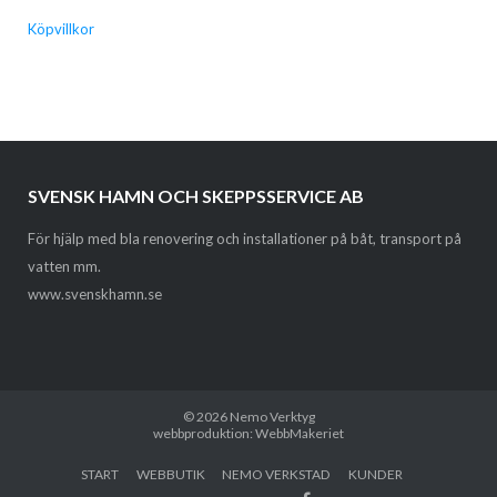
Köpvillkor
SVENSK HAMN OCH SKEPPSSERVICE AB
För hjälp med bla renovering och installationer på båt, transport på
vatten mm.
www.svenskhamn.se
© 2026
Nemo Verktyg
webbproduktion: WebbMakeriet
START
WEBBUTIK
NEMO VERKSTAD
KUNDER