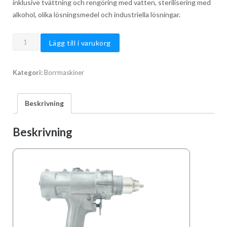
inklusive tvättning och rengöring med vatten, sterilisering med
alkohol, olika lösningsmedel och industriella lösningar.
Nemo
Lägg till i varukorg
Clean
Room
Kategori:
Borrmaskiner
Sterilized
Drill/Driver
mängd
Beskrivning
Beskrivning