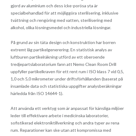
gjord av aluminium och dess icke-porösa yta är
specialbehandlad för att möjliggöra sterilisering, inklusive
tvättning och rengöring med vatten, sterilisering med
alkohol, olika lösningsmedel och industriella lösningar.
På grund av sin täta design och konstruktion har borren
extremt låg partikelgenerering. En statistisk analys av
luftburen partikelräkning utförd av ett oberoende
tredjepartslaboratorium fann att Nemo Clean Room Drill
uppfyller partikelkraven för ett rent rum i ISO klass 7 vid 0,5,
1,0 och 5,0 mikrometer under driftsförhållanden (baserat på
insamlade data och statistiska uppgifter analysberäkningar
härledda från ISO 14644-1).
Att använda ett verktyg som är anpassat för känsliga miljöer
leder till effektivare arbete i medicinska laboratorier,
sofistikerad elektroniktillverkning och andra typer av rena
rum. Reparationer kan ske utan att kompromissa med