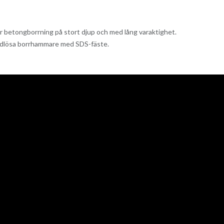
r betongborrning på stort djup och med lång varaktighet.
ådlösa borrhammare med SDS-fäste.