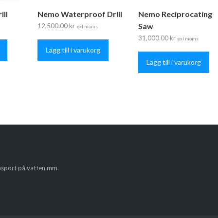
ll
Nemo Waterproof Drill
Nemo Reciprocating
Saw
12,500.00
kr
exl moms
31,000.00
kr
exl moms
Lägg till i varukorg
Lägg till i varukorg
ansport på vatten mm.