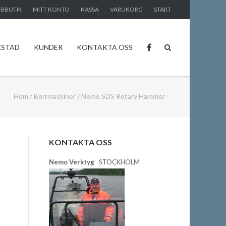
BBUTIK
MITT KONTO
KASSA
VARUKORG
START
KSTAD
KUNDER
KONTAKTA OSS
Hem
/
Borrmaskiner
/ Nemo SDS Rotary Hammer
KONTAKTA OSS
Nemo Verktyg
STOCKHOLM