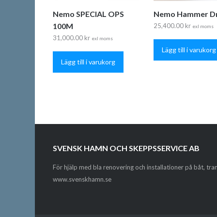
Nemo SPECIAL OPS
Nemo Hammer Dri
100M
25,400.00
kr
exl moms
31,000.00
kr
exl moms
Lägg till i varukorg
Lägg till i varukorg
SVENSK HAMN OCH SKEPPSSERVICE AB
För hjälp med bla renovering och installationer på båt, tr
www.svenskhamn.se