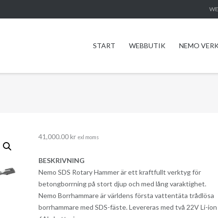
WE
START
WEBBUTIK
NEMO VER
41,000.00
kr
exl moms
BESKRIVNING
Nemo SDS Rotary Hammer är ett kraftfullt verktyg för
betongborrning på stort djup och med lång varaktighet.
Nemo Borrhammare är världens första vattentäta trådlösa
borrhammare med SDS-fäste. Levereras med två 22V Li-ion