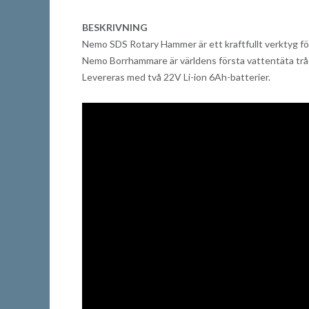
BESKRIVNING
Nemo SDS Rotary Hammer är ett kraftfullt verktyg fö
Nemo Borrhammare är världens första vattentäta tr
Levereras med två 22V Li-ion 6Ah-batterier.