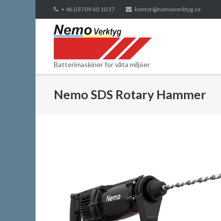
Skip
+ 46 (0)709 60 10 37
kontor@nemoverktyg.se
to
content
Batterimaskiner för våta miljöer
Nemo SDS Rotary Hammer