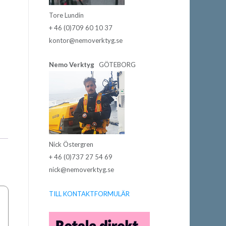
Tore Lundin
+ 46 (0)709 60 10 37
kontor@nemoverktyg.se
Nemo Verktyg
GÖTEBORG
Nick Östergren
+ 46 (0)737 27 54 69
nick@nemoverktyg.se
TILL KONTAKTFORMULÄR