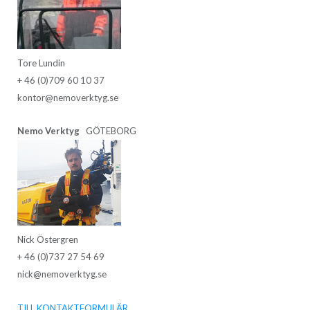
Tore Lundin
+ 46 (0)709 60 10 37
kontor@nemoverktyg.se
Nemo Verktyg
GÖTEBORG
Nick Östergren
+ 46 (0)737 27 54 69
nick@nemoverktyg.se
TILL KONTAKTFORMULÄR